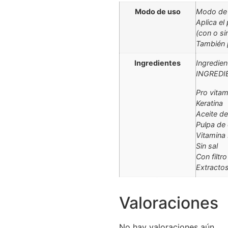
Modo de uso
Modo de
Aplica el
(con o si
También p
Ingredientes
Ingredien
INGREDI
Pro vitam
Keratina
Aceite de
Pulpa de
Vitamina
Sin sal
Con filtr
Extracto
Valoraciones
No hay valoraciones aún.