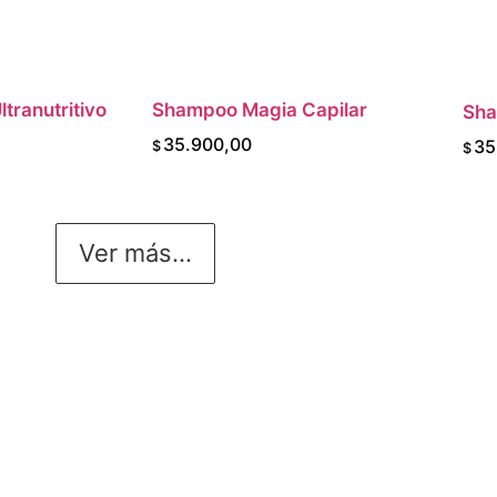
tranutritivo
CARRITO
Shampoo Magia Capilar
AGREGAR AL CARRITO
Sha
35.900,00
35
$
$
Ver más...