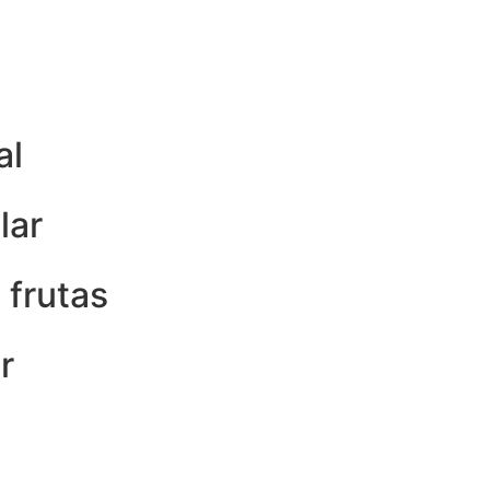
al
lar
 frutas
r