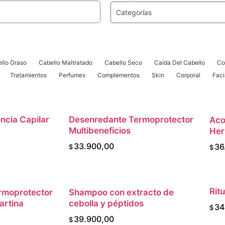
Categorías
llo Graso
Cabello Maltratado
Cabello Seco
Caída Del Cabello
Co
Tratamientos
Perfumes
Complementos
Skin
Corporal
Faci
cia Capilar
CARRITO
Desenredante Termoprotector
AGREGAR AL CARRITO
Aco
Multibeneficios
Her
33.900,00
36
$
$
Rit
rmoprotector
CARRITO
Shampoo con extracto de
AGREGAR AL CARRITO
artina
cebolla y péptidos
34
$
39.900,00
$