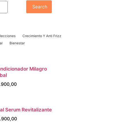
Search
lecciones
Crecimiento Y Anti Frizz
al
Bienestar
ndicionador Milagro
AGREGAR AL CARRITO
bal
.900,00
ual Serum Revitalizante
AGREGAR AL CARRITO
.900,00