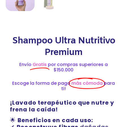
Shampoo Ultra Nutritivo
Premium
Envío
Gratis
por compras superiores a
$150.000
Escoge la forma de pago
más cómoda
para
ti!
¡Lavado terapéutico que nutre y
frena la caída!
🌟
Beneficios en cada uso: