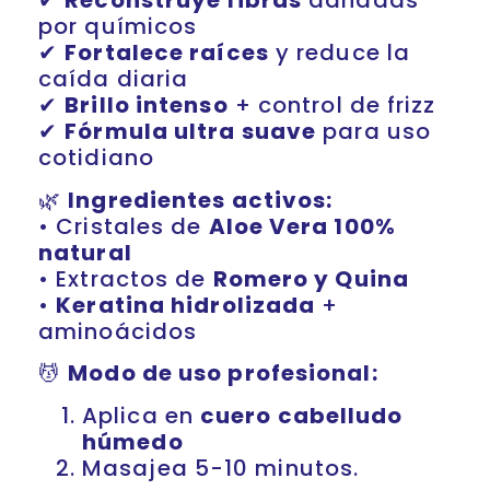
✔
Reconstruye fibras
dañadas
por químicos
✔
Fortalece raíces
y reduce la
caída diaria
✔
Brillo intenso
+ control de frizz
✔
Fórmula ultra suave
para uso
cotidiano
🌿
Ingredientes activos:
• Cristales de
Aloe Vera 100%
natural
• Extractos de
Romero y Quina
•
Keratina hidrolizada
+
aminoácidos
💆
Modo de uso profesional:
Aplica en
cuero cabelludo
húmedo
Masajea 5-10 minutos.