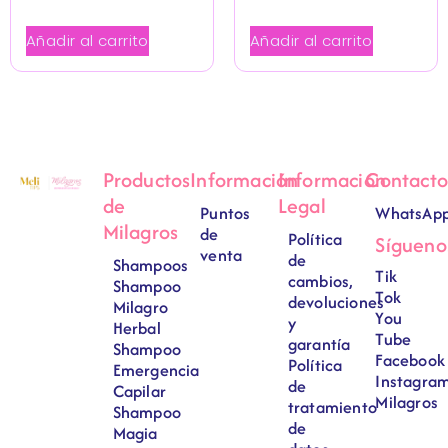
Añadir al carrito
Añadir al carrito
Productos
Información
Información
Contacto
de
Legal
Puntos
WhatsAp
Milagros
de
Política
Sígueno
venta
de
Shampoos
Tik
cambios,
Shampoo
Tok
devoluciones
Milagro
You
y
Herbal
Tube
garantía
Shampoo
Facebook
Política
Emergencia
Instagra
de
Capilar
Milagros
tratamiento
Shampoo
de
Magia