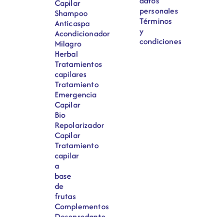
datos
Capilar
personales
Shampoo
Términos
Anticaspa
y
Acondicionador
condiciones
Milagro
Herbal
Tratamientos
capilares
Tratamiento
Emergencia
Capilar
Bio
Repolarizador
Capilar
Tratamiento
capilar
a
base
de
frutas
Complementos
Desenredante