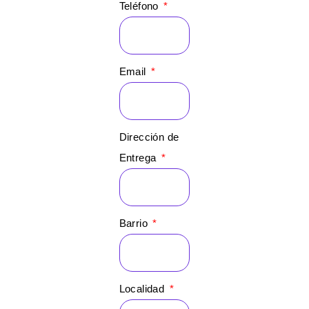
Teléfono
Email
Dirección de
Entrega
Barrio
Localidad