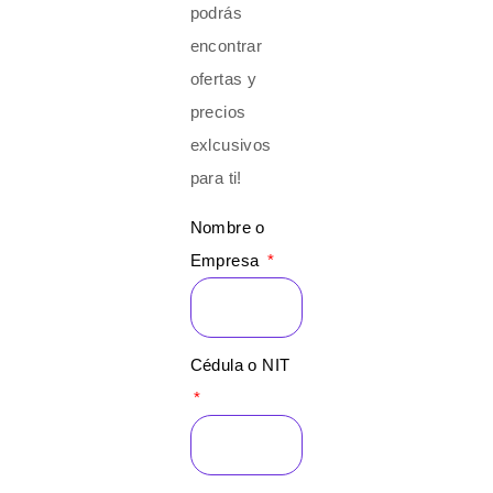
podrás
encontrar
ofertas y
precios
exlcusivos
para ti!
Nombre o
Empresa
Cédula o NIT